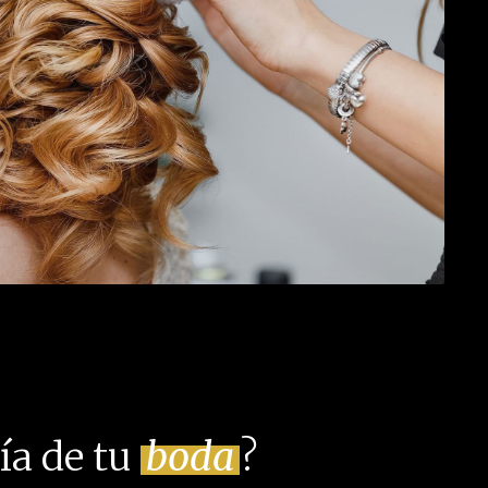
ía de tu
boda
?