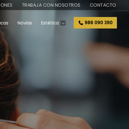
IONES
TRABAJA CON NOSOTROS
CONTACTO
ucas
Novias
Estética
986 090 390