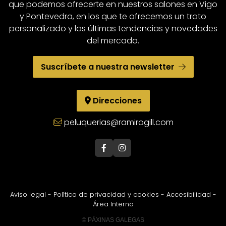
que podemos ofrecerte en nuestros salones en Vigo
y Pontevedra, en los que te ofrecemos un trato
Avda. Gran vía, 5 – Entl. - 36204 Vigo
personalizado y las últimas tendencias y novedades
(Pontevedra) -
986 422 455
del mercado.
Travesía de Vigo, 6 - 36206 Vigo
(Pontevedra) -
986 370 923
Suscríbete a nuestra newsletter
Rúa Venezuela, 17 - 36203 Vigo (Pontevedra)
-
986 020 808
Direcciones
Avda. Ramón Nieto, 167 - 36205 Vigo
(Pontevedra) -
886 123 976
peluquerias@ramirogill.com
Rúa Cruz Gallastegui, 3, Bajo - 36001
Pontevedra -
986 101 410
Aviso legal
-
Política de privacidad y cookies
-
Accesibilidad
-
Área Interna
© PÁXINAS GALEGAS