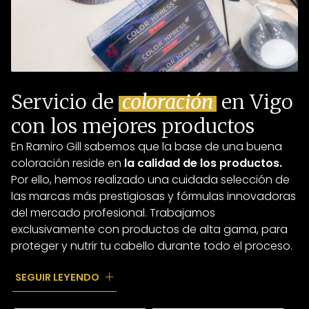
Servicio de
coloración
en Vigo
con los mejores productos
En Ramiro Gill sabemos que la base de una buena
coloración reside en
la calidad de los productos.
Por ello, hemos realizado una cuidada selección de
las marcas más prestigiosas y fórmulas innovadoras
del mercado profesional. Trabajamos
exclusivamente con productos de alta gama, para
proteger y nutrir tu cabello durante todo el proceso.
Ya sea que estés buscando una transformación
SEGUIR LEYENDO
completa, unas sutiles mechas en Vigo para iluminar