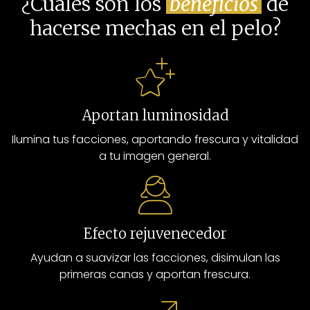
¿Cuáles son los
beneficios
de
técnica de mechas perfecta para ti.
hacerse mechas en el pelo?
Aportan luminosidad
Ilumina tus facciones, aportando frescura y vitalidad
a tu imagen general.
Efecto rejuvenecedor
Ayudan a suavizar las facciones, disimulan las
primeras canas y aportan frescura.