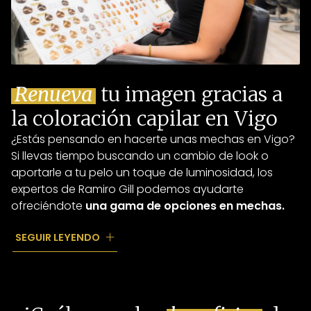
Renueva
tu imagen gracias a
la coloración capilar en Vigo
¿Estás pensando en hacerte unas mechas en Vigo?
Si llevas tiempo buscando un cambio de look o
aportarle a tu pelo un toque de luminosidad, los
expertos de Ramiro Gill podemos ayudarte
ofreciéndote
una gama de opciones en mechas.
Como especialistas en coloración, en nuestra
SEGUIR LEYENDO
peluquería en Vigo te ofrecemos desde las
delicadas
babylights
, pasando por las populares
balayage
, hasta efectos más marcados y
personalizados... en Ramiro Gill encontrarás la