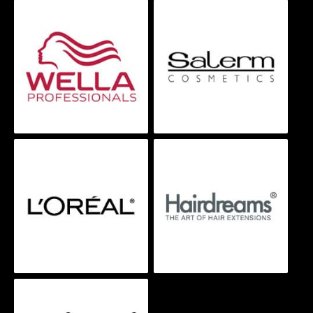
tu rostro, o las codiciadas mechas balayage con
ese efecto natural y sofisticado, puedes tener la
total confianza de que en Ramiro Gill, tu cabello
recibirá un trato respetuoso y un cuidado
excepcional. Nuestros productos de coloración
minimizan el daño,
potencian el brillo y aseguran
que tu cabello se mantenga saludable, fuerte y
radiante
tras cada servicio.