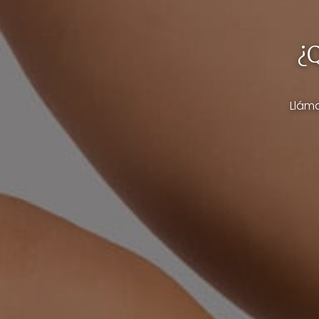
¿Q
Llám