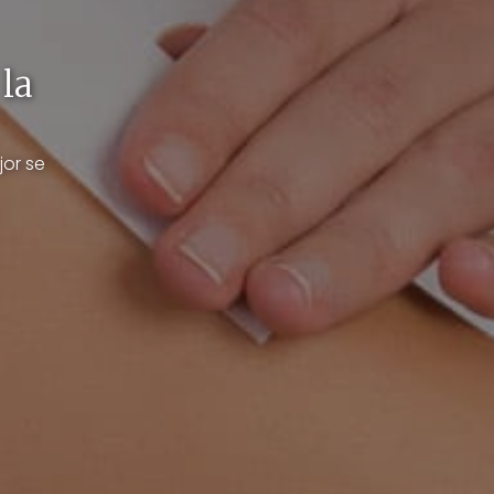
 la
or se