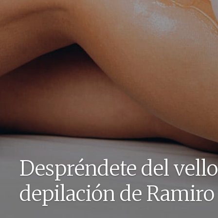
Despréndete del vell
depilación de Ramiro 